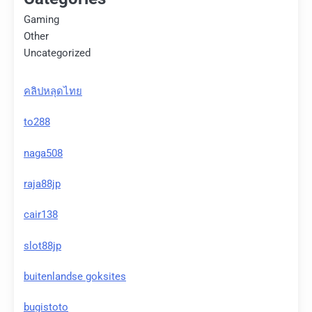
Gaming
Other
Uncategorized
คลิปหลุดไทย
to288
naga508
raja88jp
cair138
slot88jp
buitenlandse goksites
bugistoto