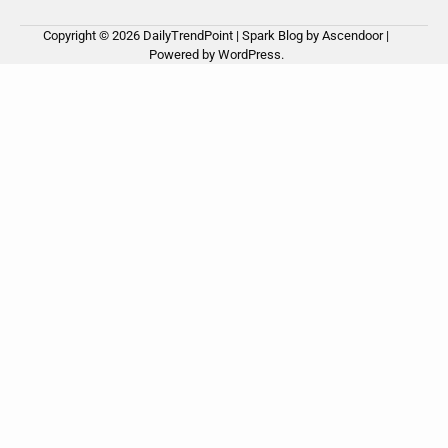
Copyright © 2026
DailyTrendPoint
| Spark Blog by
Ascendoor
|
Powered by
WordPress
.