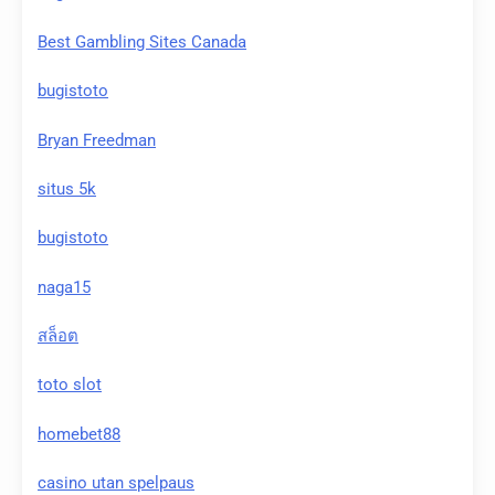
Best Gambling Sites Canada
bugistoto
Bryan Freedman
situs 5k
bugistoto
naga15
สล็อต
toto slot
homebet88
casino utan spelpaus