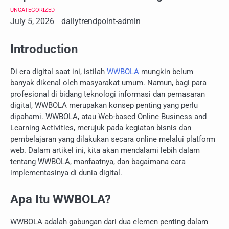
UNCATEGORIZED
July 5, 2026
dailytrendpoint-admin
Introduction
Di era digital saat ini, istilah
WWBOLA
mungkin belum
banyak dikenal oleh masyarakat umum. Namun, bagi para
profesional di bidang teknologi informasi dan pemasaran
digital, WWBOLA merupakan konsep penting yang perlu
dipahami. WWBOLA, atau Web-based Online Business and
Learning Activities, merujuk pada kegiatan bisnis dan
pembelajaran yang dilakukan secara online melalui platform
web. Dalam artikel ini, kita akan mendalami lebih dalam
tentang WWBOLA, manfaatnya, dan bagaimana cara
implementasinya di dunia digital.
Apa Itu WWBOLA?
WWBOLA adalah gabungan dari dua elemen penting dalam